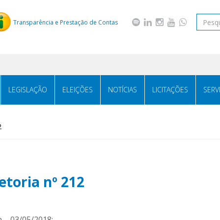
Transparência e Prestação de Contas
LEGISLAÇÃO
ELEIÇÕES
NOTÍCIAS
LICITAÇÕES
SERV
2
etoria nº 212
a – 03/05/2018: