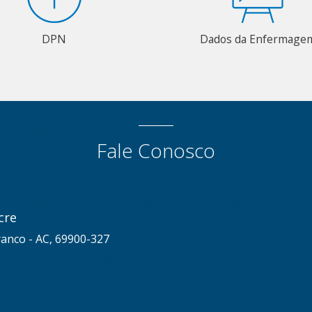
DPN
Dados da Enfermage
Fale Conosco
cre
ranco - AC, 69900-327