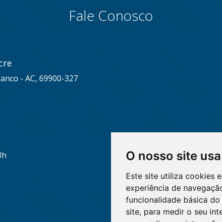
Fale Conosco
cre
ranco - AC, 69900-327
O nosso site usa
3h
Este site utiliza cookies
experiência de navegação
funcionalidade básica do 
site
,
para medir o seu int