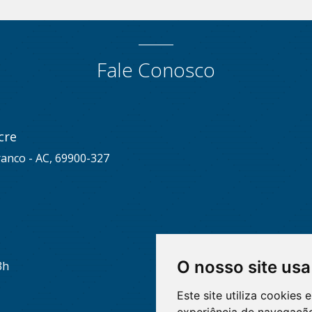
Fale Conosco
cre
ranco - AC, 69900-327
O nosso site usa
3h
Este site utiliza cookies