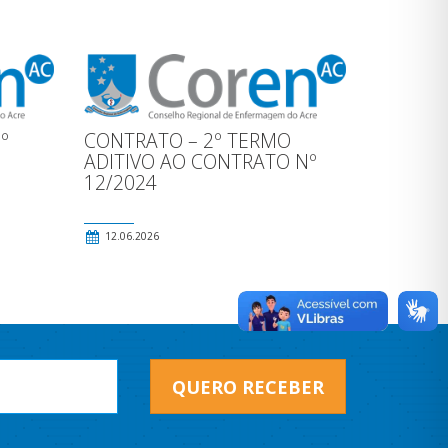
º
CONTRATO – 2º TERMO
ADITIVO AO CONTRATO Nº
12/2024
12.06.2026
QUERO RECEBER