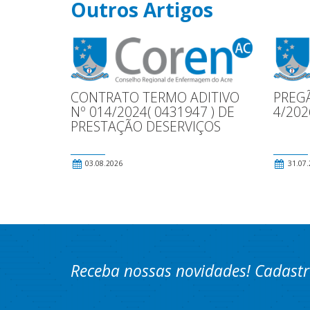
Outros Artigos
CONTRATO TERMO ADITIVO
PREG
Nº 014/2024( 0431947 ) DE
4/202
PRESTAÇÃO DESERVIÇOS
03.08.2026
31.07.
Receba nossas novidades! Cadastr