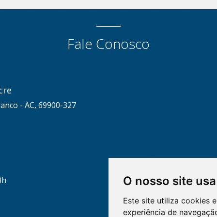
Fale Conosco
cre
ranco - AC, 69900-327
O nosso site usa
3h
Este site utiliza cookies
experiência de navegação