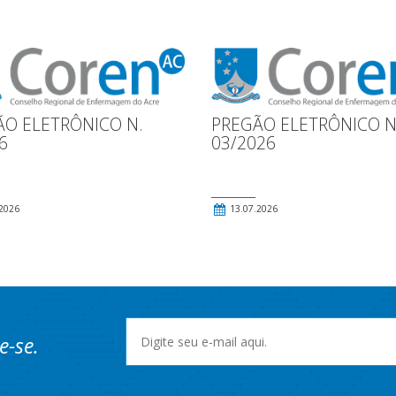
ÃO ELETRÔNICO N.
PREGÃO ELETRÔNICO N
6
03/2026
2026
13.07.2026
e-se.