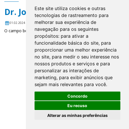
Este site utiliza cookies e outras
Dr. José Adailton Cruz Pereira
tecnologias de rastreamento para
melhorar sua experiência de
01.02.2024
navegação para os seguintes
O campo body não existe.
propósitos:
para ativar a
funcionalidade básica do site
,
para
proporcionar uma melhor experiência
no site
,
para medir o seu interesse nos
nossos produtos e serviços e para
personalizar as interações de
marketing
,
para exibir anúncios que
sejam mais relevantes para você
.
Concordo
Eu recuso
Alterar as minhas preferências